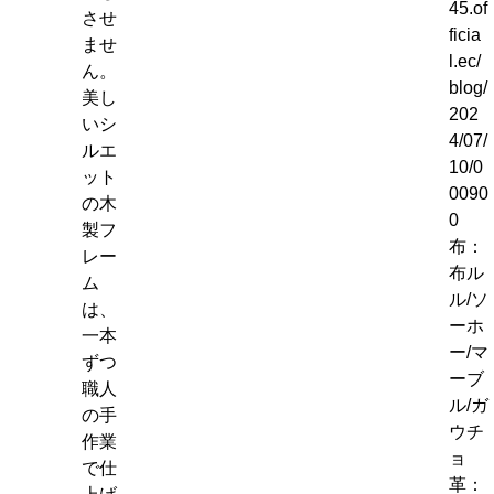
45.of
させ
ficia
ませ
l.ec/
ん。
blog/
美し
202
いシ
4/07/
ルエ
10/0
ット
0090
の木
0
製フ
布：
レー
布ル
ム
ル/ソ
は、
ーホ
一本
ー/マ
ずつ
ーブ
職人
ル/ガ
の手
ウチ
作業
ョ
で仕
革：