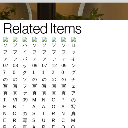
Related Items
T
VI
M
N
C
P
E
B
A
A
O
A
N
O
S
T
R
N
E
R
S
U
R
C
M
R
G
A
R
E
O
O