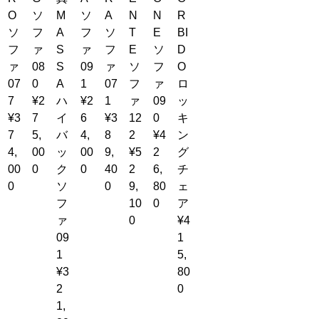
O
ソ
M
ソ
A
N
N
R
ソ
フ
A
フ
ソ
T
E
BI
フ
ァ
S
ァ
フ
E
ソ
D
ァ
08
S
09
ァ
ソ
フ
O
07
0
A
1
07
フ
ァ
ロ
7
¥2
ハ
¥2
1
ァ
09
ッ
¥3
7
イ
6
¥3
12
0
キ
7
5,
バ
4,
8
2
¥4
ン
4,
00
ッ
00
9,
¥5
2
グ
00
0
ク
0
40
2
6,
チ
0
ソ
0
9,
80
ェ
フ
10
0
ア
ァ
0
¥4
09
1
1
5,
¥3
80
2
0
1,