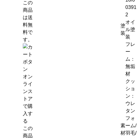
この
0391
商品
2
は送
オイ
料無
塗
ル塗
料で
装
装
す。
フレ
ー
ム：
無垢
材
オン
クッ
ライ
ショ
ンス
ン：
トア
ウレ
で購
タン
入す
フォ
る
素
ーム/
この
材
羽毛/
商品