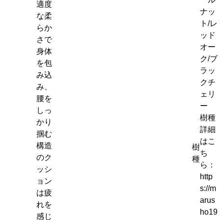
適度
ナッ
な柔
ト/レ
らか
ッド
さで
オー
身体
ク/ブ
を包
ラッ
み込
クチ
み、
ェリ
腰を
ー
しっ
樹種
かり
詳細
掴む
はこ
構造
樹
ち
のク
種
ら：
ッシ
http
ョン
s://m
は疲
arus
れを
ho19
感じ