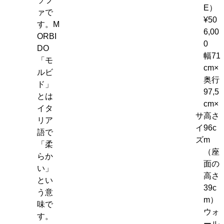
ソフ
E）
ァで
¥50
す。M
6,00
ORBI
0
DO
幅71
「モ
cm×
ルビ
奥行
ド」
97,5
とは
cm×
イタ
サ
高さ
リア
イ
96c
語で
ズ
m
「柔
（座
らか
面の
い」
高さ
とい
39c
う意
m）
味で
ウォ
す。
ール