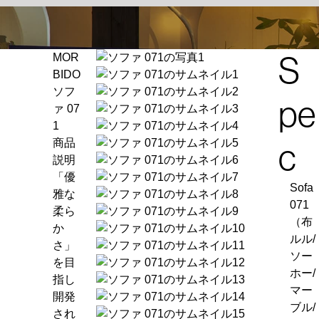
S
MOR
BIDO
ソフ
pe
ァ 07
1
商品
c
説明
「優
Sofa
雅な
071
柔ら
（布
か
ルル/
さ」
ソー
を目
ホー/
指し
マー
開発
ブル/
され