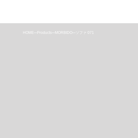
HOME
Products
MORBIDO
ソファ 071
MARUSH
GRATA
代表挨拶
会社概要
CORRENT
沿革
LEGNO