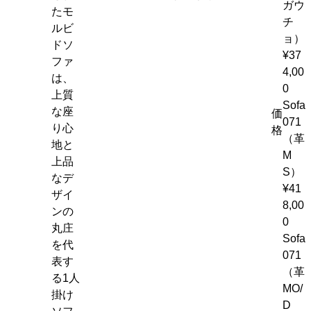
ガウ
たモ
チ
ルビ
ョ）
ドソ
¥37
ファ
4,00
は、
0
上質
Sofa
な座
価
071
り心
格
（革
地と
M
上品
S）
なデ
¥41
ザイ
8,00
ンの
0
丸庄
Sofa
を代
071
表す
（革
る1人
MO/
掛け
D