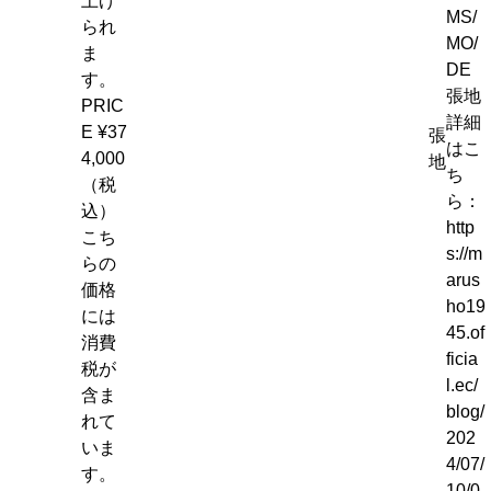
上げ
MS/
られ
MO/
ま
DE
す。
張地
PRIC
詳細
E
¥37
張
はこ
4,000
地
ち
（税
ら：
込）
http
こち
s://m
らの
arus
価格
ho19
には
45.of
消費
ficia
税が
l.ec/
含ま
blog/
れて
202
いま
4/07/
す。
10/0