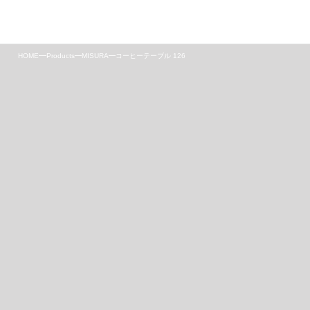
Online Store
HOME
Products
MISURA
コーヒーテーブル 126