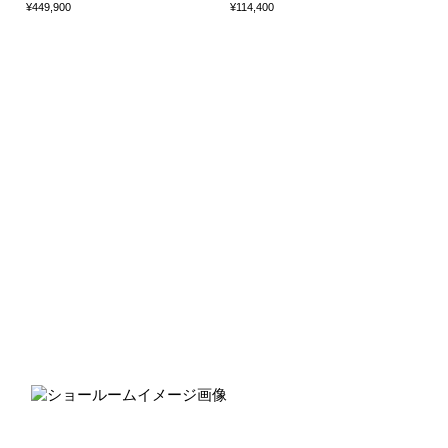
¥449,900
¥114,400
Marusho
Factory Showroom