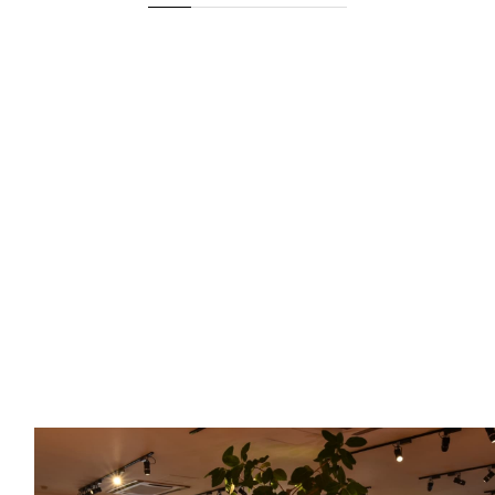
一覧に戻る
Marusho
Factory Showroom